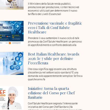
Il Ministero della Salute renda pubblici,
prestazione per prestazione, i criteri tecnici ed
economici utilizzati per determinare il nuovo
tariffario dei Livelli Essenziali
Prevenzione vaccinale e fragilità:
ecco i Talk di Conf Salute
Healthcare
Prenderà il via a settembre il nuovo ciclo di talk
promosso da Conf Salute Healthcare: un percorso
di approfondimento e confronto dedicato alla
Best Italian Healthcare Awards
2026: le 7 sfide per definire
l’eccellenza
Che cosa significa oggi essere una struttura
d’eccellenza nel settore socio-sanitario? È una
domanda solo apparentemente semplice. Se fino a
qualche anno fa
Iniziative: torna la quarta
edizione del Corso per Chef
Sanitario
Conf Salute Healthcare segnala l’interessante
iniziativa del Corso per Chef Sanitario (4a