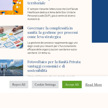
territoriale
E’ sempre rilevante l’attenzione che Conf Salute
Healthcare dedica al tema delle Dosi Unitarie
Personalizzate (DUP), già al centro di diversi
momenti di
Governare la complessità in
sanità: la gestione per processi
come leva strategica
La gestione dei processi rappresenta oggi uno
degli snodi più rilevanti per il funzionamento
efficace delle organizzazioni sanitarie e socio-
sanitarie. Un tema su
Fotovoltaico per la Sanità Privata:
vantaggi economici e di
sostenibilità
Il tema dell’energia sta assumendo un ruolo
chiave nel settore della sanità privata: da una parte
l’esigenza di garantire ogni giorno continuità di
Read More
Reject All
Cookie Settings
Accept All
Conto Termico 3.0: vantaggi e
opportunità per le strutture
sanitarie e socio sanitarie
Un’opportunità dedicata alla sanità privata e alle