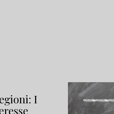
gioni: I
eresse