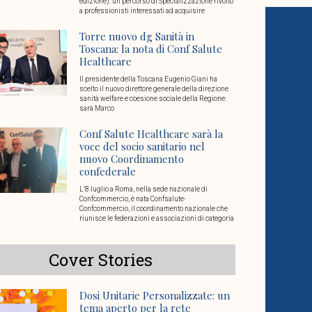
edizione): un percorso di Specializzazione rivolto
a professionisti interessati ad acquisire
Torre nuovo dg Sanità in
Toscana: la nota di Conf Salute
Healthcare
Il presidente della Toscana Eugenio Giani ha
scelto il nuovo direttore generale della direzione
sanità welfare e coesione sociale della Regione:
sarà Marco
Conf Salute Healthcare sarà la
voce del socio sanitario nel
nuovo Coordinamento
confederale
L’8 luglio a Roma, nella sede nazionale di
Confcommercio, è nata Confsalute-
Confcommercio, il coordinamento nazionale che
riunisce le federazioni e associazioni di categoria
Cover Stories
Dosi Unitarie Personalizzate: un
tema aperto per la rete