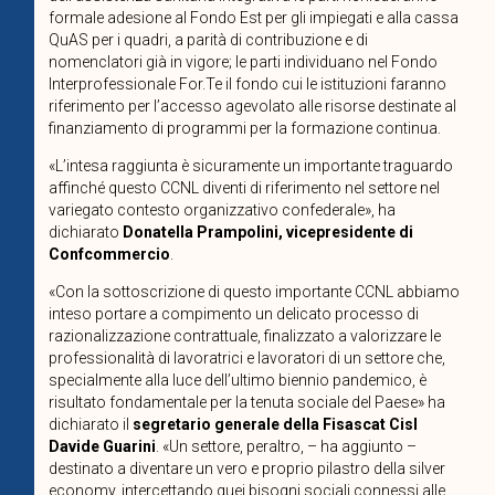
formale adesione al Fondo Est per gli impiegati e alla cassa
QuAS per i quadri, a parità di contribuzione e di
nomenclatori già in vigore; le parti individuano nel Fondo
Interprofessionale For.Te il fondo cui le istituzioni faranno
riferimento per l’accesso agevolato alle risorse destinate al
finanziamento di programmi per la formazione continua.
«L’intesa raggiunta è sicuramente un importante traguardo
affinché questo CCNL diventi di riferimento nel settore nel
variegato contesto organizzativo confederale»,
ha
dichiarato
Donatella Prampolini, vicepresidente di
Confcommercio
.
«Con la sottoscrizione di questo importante CCNL abbiamo
inteso portare a compimento un delicato processo di
razionalizzazione contrattuale, finalizzato a valorizzare le
professionalità di lavoratrici e lavoratori di un settore che,
specialmente alla luce dell’ultimo biennio pandemico, è
risultato fondamentale per la tenuta sociale del Paese» ha
dichiarato il
segretario generale della Fisascat Cisl
Davide Guarini
. «Un settore, peraltro, – ha aggiunto –
destinato a diventare un vero e proprio pilastro della silver
economy, intercettando quei bisogni sociali connessi alle