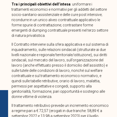
Tra i principali obiettivi dell’intesa
: uniformare i
trattamenti economici e normativi per gli addetti del settore
socio-sanitario-assistenziale e delle cure post intensive;
ricondurre in un unico alveo contrattuale applicativo le
forme spurie di contrattazione; contrastare forme
emergenti di dumping contrattuale presenti nel terzo settore
di natura privatistica.
Il Contratto interviene sulla sfera applicativa e sul sistema di
inquadramento, sulle relazioni sindacali (strutturate ai due
livelli nazionale e regionale/territoriale/istituzione), sui diritti
sindacali, sul mercato del lavoro, sull’organizzazione del
lavoro (anche effettuato presso il domicilio dell’assistito) e
sulle tutele delle condizioni di lavoro, nonché sul welfare
contrattuale e sul trattamento economico normativo, e
quindi sulle tabelle retributive, orario di lavoro, malattia,
permessi per aspettative e congedi, supporto alla
genitorialità, formazione, pari opportunità e sostegno alle
donne vittime di violenza.
Il trattamento retributivo prevede un incremento economico
a regime pari a € 72,57 (erogati in due tranche: 58,89 € a
settembre 2022 e 13,98 a settembre 2023) per il livello