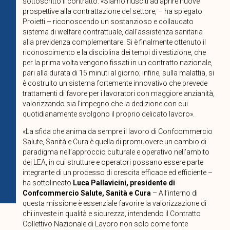
sottoscritto il contratto. «Siamo riusciti ad aprire nuove
prospettive alla contrattazione del settore, – ha spiegato
Proietti – riconoscendo un sostanzioso e collaudato
sistema di welfare contrattuale, dall’assistenza sanitaria
alla previdenza complementare. Si è finalmente ottenuto il
riconoscimento e la disciplina dei tempi di vestizione, che
per la prima volta vengono fissati in un contratto nazionale,
pari alla durata di 15 minuti al giorno; infine, sulla malattia, si
è costruito un sistema fortemente innovativo che prevede
trattamenti di favore per i lavoratori con maggiore anzianità,
valorizzando sia l’impegno che la dedizione con cui
quotidianamente svolgono il proprio delicato lavoro».
«La sfida che anima da sempre il lavoro di Confcommercio
Salute, Sanità e Cura è quella di promuovere un cambio di
paradigma nell’approccio culturale e operativo nell’ambito
dei LEA, in cui strutture e operatori possano essere parte
integrante di un processo di crescita efficace ed efficiente –
ha sottolineato
Luca Pallavicini, presidente di
Confcommercio Salute, Sanità e Cura
– All’interno di
questa missione è essenziale favorire la valorizzazione di
chi investe in qualità e sicurezza, intendendo il Contratto
Collettivo Nazionale di Lavoro non solo come fonte