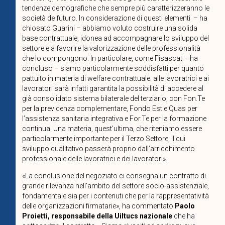
tendenze demografiche che sempre più caratterizzeranno le
società de futuro. In considerazione di questi elementi
– ha
chiosato Guarini – abbiamo voluto costruire una solida
base contrattuale, idonea ad accompagnare lo sviluppo del
settore e a favorire la valorizzazione delle professionalità
che lo compongono. In particolare, come Fisascat – ha
concluso – siamo particolarmente soddisfatti per quanto
pattuito in materia di welfare contrattuale: alle lavoratrici e ai
lavoratori sarà infatti garantita la possibilità di accedere al
già consolidato sistema bilaterale del terziario, con Fon.Te
per la previdenza complementare, Fondo Est e Quas per
l’assistenza sanitaria integrativa e For.Te per la formazione
continua. Una materia, quest’ultima, che riteniamo essere
particolarmente importante per il Terzo Settore, il cui
sviluppo qualitativo passerà proprio dall’arricchimento
professionale delle lavoratrici e dei lavoratori».
«La conclusione del negoziato ci consegna un contratto di
grande rilevanza nell’ambito del settore socio-assistenziale,
fondamentale sia per i contenuti che per la rappresentatività
delle organizzazioni firmatarie», ha commentato
Paolo
Proietti, responsabile della Uiltucs nazionale
che ha