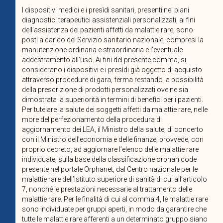
I dispositivi medici e i presìdi sanitari, presenti nei piani
diagnostici terapeutici assistenziali personalizzati, ai fini
dell’assistenza dei pazienti affetti da malattie rare, sono
posti a carico del Servizio sanitario nazionale, compresi la
manutenzione ordinaria e straordinaria e l’eventuale
addestramento all’uso. Ai fini del presente comma, si
considerano i dispositivi e i presìdi già oggetto di acquisto
attraverso procedure di gara, ferma restando la possibilità
della prescrizione di prodotti personalizzati ove ne sia
dimostrata la superiorità in termini di benefìci per i pazienti.
Per tutelare la salute dei soggetti affetti da malattie rare, nelle
more del perfezionamento della procedura di
aggiornamento dei LEA, il Ministro della salute, di concerto
con il Ministro dell’economia e delle finanze, provvede, con
proprio decreto, ad aggiornare l’elenco delle malattie rare
individuate, sulla base della classificazione orphan code
presente nel portale Orphanet, dal Centro nazionale per le
malattie rare dell’Istituto superiore di sanità di cui all’articolo
7, nonché le prestazioni necessarie al trattamento delle
malattie rare. Per le finalità di cui al comma 4, le malattie rare
sono individuate per gruppi aperti, in modo da garantire che
tutte le malattie rare afferenti a un determinato gruppo siano