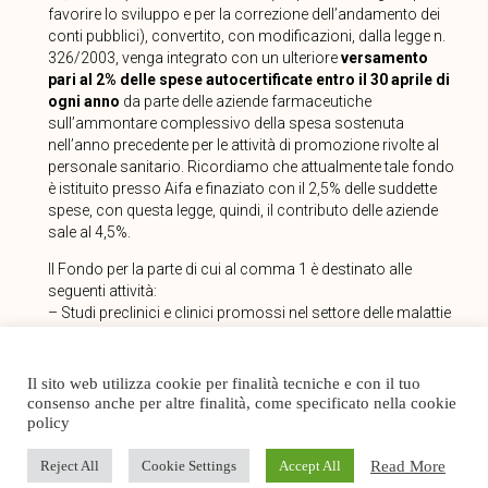
favorire lo sviluppo e per la correzione dell’andamento dei
conti pubblici), convertito, con modificazioni, dalla legge n.
326/2003, venga integrato con un ulteriore
versamento
pari al 2% delle spese autocertificate entro il 30 aprile di
ogni anno
da parte delle aziende farmaceutiche
sull’ammontare complessivo della spesa sostenuta
nell’anno precedente per le attività di promozione rivolte al
personale sanitario. Ricordiamo che attualmente tale fondo
è istituito presso Aifa e finaziato con il 2,5% delle suddette
spese, con questa legge, quindi, il contributo delle aziende
sale al 4,5%.
Il Fondo per la parte di cui al comma 1 è destinato alle
seguenti attività:
– Studi preclinici e clinici promossi nel settore delle malattie
rare;
– Studi osservazionali e registri di uso compassionevole di
farmaci non ancora commercializzati in Italia.
Il sito web utilizza cookie per finalità tecniche e con il tuo
consenso anche per altre finalità, come specificato nella cookie
Articolo 12
policy
L’articolo 12 concede, a decorrere dal 2022, un
contributo
,
Read More
Reject All
Cookie Settings
Accept All
sotto forma di credito d’imposta, nel rispetto della