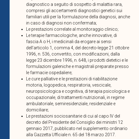
diagnostico a seguito di sospetto di malattia rara,
compresi gli accertamenti diagnostici genetici sui
familiari utili per la formulazione della diagnosi, anche
in caso di diagnosi non confermata;
Le prestazioni correlate al monitoraggio clinico;
Le terapie farmacologiche, anche innovative, di
fascia A o H, i medicinali da erogare ai sensi
dell’articolo 1, comma 4, del decreto-legge 21 ottobre
1996, n. 536, convertito, con modificazioni, dalla
legge 23 dicembre 1996, n. 648, i prodotti dietetici e le
formulazioni galeniche e magistrali preparate presso
le farmacie ospedaliere;
Le cure palliative e le prestazioni di riabilitazione
motoria, logopedica, respiratoria, vescicale,
neuropsicologica e cognitiva, di terapia psicologica e
occupazionale, di trattamenti nutrizionali, in regime
ambulatoriale, semiresidenziale, residenziale e
domiciliare;
Le prestazioni sociosanitarie di cui al capo IV del
decreto del Presidente del Consiglio dei ministri 12
gennaio 2017, pubblicato nel supplemento ordinario
alla Gazzetta Ufficiale n. 65 del 18 marzo 2017.