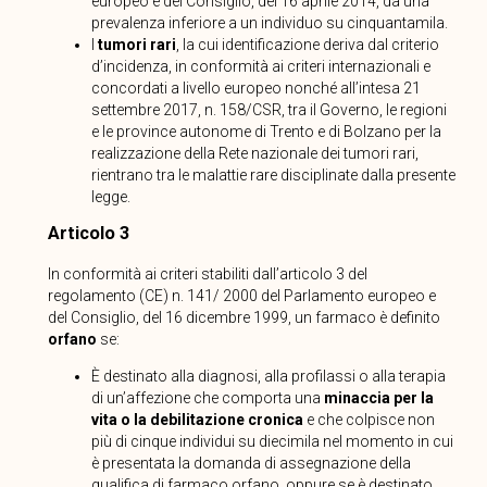
europeo e del Consiglio, del 16 aprile 2014, da una
prevalenza inferiore a un individuo su cinquantamila.
I
tumori rari
, la cui identificazione deriva dal criterio
d’incidenza, in conformità ai criteri internazionali e
concordati a livello europeo nonché all’intesa 21
settembre 2017, n. 158/CSR, tra il Governo, le regioni
e le province autonome di Trento e di Bolzano per la
realizzazione della Rete nazionale dei tumori rari,
rientrano tra le malattie rare disciplinate dalla presente
legge.
Articolo 3
In conformità ai criteri stabiliti dall’articolo 3 del
regolamento (CE) n. 141/ 2000 del Parlamento europeo e
del Consiglio, del 16 dicembre 1999, un farmaco è definito
orfano
se:
È destinato alla diagnosi, alla profilassi o alla terapia
di un’affezione che comporta una
minaccia per la
vita o la debilitazione cronica
e che colpisce non
più di cinque individui su diecimila nel momento in cui
è presentata la domanda di assegnazione della
qualifica di farmaco orfano, oppure se è destinato