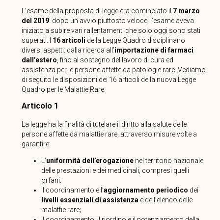
L’esame della proposta di legge era cominciato il
7 marzo
del 2019
: dopo un avvio piuttosto veloce, l’esame aveva
iniziato a subire vari rallentamenti che solo oggi sono stati
superati. I
16 articoli
della Legge Quadro disciplinano
diversi aspetti: dalla ricerca all’
importazione di farmaci
dall’estero
, fino al sostegno del lavoro di cura ed
assistenza per le persone affette da patologie rare. Vediamo
di seguito le disposizioni dei 16 articoli della nuova Legge
Quadro per le Malattie Rare.
Articolo 1
La legge ha la finalità di tutelare il diritto alla salute delle
persone affette da malattie rare, attraverso misure volte a
garantire:
L’
uniformità dell’erogazione
nel territorio nazionale
delle prestazioni e dei medicinali, compresi quelli
orfani;
Il coordinamento e l’
aggiornamento
periodico
dei
livelli essenziali di assistenza
e dell’elenco delle
malattie rare;
Il coordinamento, il riordino e il potenziamento della