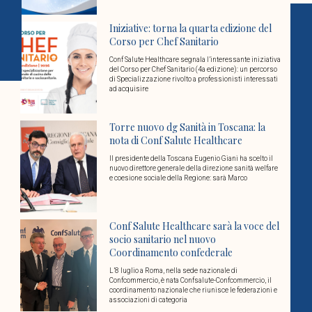
Iniziative: torna la quarta edizione del
Corso per Chef Sanitario
Conf Salute Healthcare segnala l’interessante iniziativa
del Corso per Chef Sanitario (4a edizione): un percorso
di Specializzazione rivolto a professionisti interessati
ad acquisire
Torre nuovo dg Sanità in Toscana: la
nota di Conf Salute Healthcare
Il presidente della Toscana Eugenio Giani ha scelto il
nuovo direttore generale della direzione sanità welfare
e coesione sociale della Regione: sarà Marco
Conf Salute Healthcare sarà la voce del
socio sanitario nel nuovo
Coordinamento confederale
L’8 luglio a Roma, nella sede nazionale di
Confcommercio, è nata Confsalute-Confcommercio, il
coordinamento nazionale che riunisce le federazioni e
associazioni di categoria