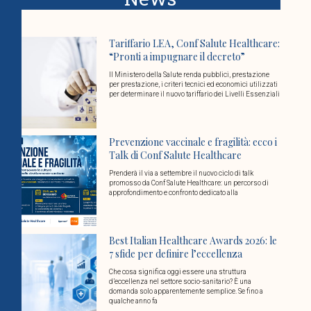
Tariffario LEA, Conf Salute Healthcare:
“Pronti a impugnare il decreto”
Il Ministero della Salute renda pubblici, prestazione
per prestazione, i criteri tecnici ed economici utilizzati
per determinare il nuovo tariffario dei Livelli Essenziali
Prevenzione vaccinale e fragilità: ecco i
Talk di Conf Salute Healthcare
Prenderà il via a settembre il nuovo ciclo di talk
promosso da Conf Salute Healthcare: un percorso di
approfondimento e confronto dedicato alla
Best Italian Healthcare Awards 2026: le
7 sfide per definire l’eccellenza
Che cosa significa oggi essere una struttura
d’eccellenza nel settore socio-sanitario? È una
domanda solo apparentemente semplice. Se fino a
qualche anno fa