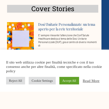
Cover Stories
Dosi Unitarie Personalizzate: un tema
aperto per la rete territoriale
E’ sempre rilevante l’attenzione che Conf Salute
Healthcare dedica al tema delle Dosi Unitarie
Personalizzate (DUP), già al centro di diversi momenti
di
Governare la complessità in sanità: la
Il sito web utilizza cookie per finalità tecniche e con il tuo
gestione per processi come leva
consenso anche per altre finalità, come specificato nella cookie
strategica
policy
La gestione dei processi rappresenta oggi uno degli
snodi più rilevanti per il funzionamento efficace delle
Read More
Reject All
Cookie Settings
Accept All
organizzazioni sanitarie e socio-sanitarie. Un tema su
Fotovoltaico per la Sanità Privata:
vantaggi economici e di sostenibilità
Il tema dell’energia sta assumendo un ruolo chiave nel
settore della sanità privata: da una parte l’esigenza di