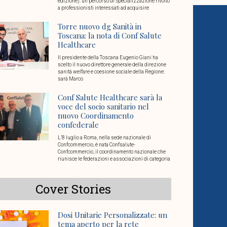
edizione): un percorso di Specializzazione rivolto
a professionisti interessati ad acquisire
Torre nuovo dg Sanità in
Toscana: la nota di Conf Salute
Healthcare
Il presidente della Toscana Eugenio Giani ha
scelto il nuovo direttore generale della direzione
sanità welfare e coesione sociale della Regione:
sarà Marco
Conf Salute Healthcare sarà la
voce del socio sanitario nel
nuovo Coordinamento
confederale
L’8 luglio a Roma, nella sede nazionale di
Confcommercio, è nata Confsalute-
Confcommercio, il coordinamento nazionale che
riunisce le federazioni e associazioni di categoria
Cover Stories
Dosi Unitarie Personalizzate: un
tema aperto per la rete