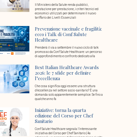
Il Ministero della Salute renda pubblici,
prestazione per prestazione, i criteri tecnici ed
economici utilizzati per determinare il nuovo
tariffario dei Livelli Essenziali
Prevenzione vaccinale e fragilità:
ecco i Talk di Conf Salute
Healthcare
Prenderà il via a settembre il nuovo ciclo di talk
promosso da Conf Salute Healthcare: un percorso
di approfondimento e confronto dedicato alla
Best Italian Healthcare Awards
2026: le 7 sfide per definire
l’eccellenza
Che cosa significa oggi essere una struttura
d’eccellenza nel settore socio-sanitario? È una
domanda solo apparentemente semplice. Se fino a
qualche anno fa
Iniziative: torna la quarta
edizione del Corso per Chef
Sanitario
Conf Salute Healthcare segnala l’interessante
iniziativa del Corso per Chef Sanitario (4a