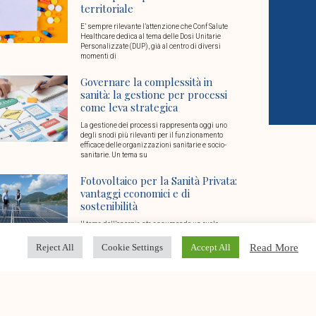
territoriale
E’ sempre rilevante l’attenzione che Conf Salute
Healthcare dedica al tema delle Dosi Unitarie
Personalizzate (DUP), già al centro di diversi
momenti di
Governare la complessità in
sanità: la gestione per processi
come leva strategica
La gestione dei processi rappresenta oggi uno
degli snodi più rilevanti per il funzionamento
efficace delle organizzazioni sanitarie e socio-
sanitarie. Un tema su
Fotovoltaico per la Sanità Privata:
vantaggi economici e di
sostenibilità
Il tema dell’energia sta assumendo un ruolo
chiave nel settore della sanità privata: da una parte
l’esigenza di garantire ogni giorno continuità di
Read More
Reject All
Cookie Settings
Accept All
Conto Termico 3.0: vantaggi e
opportunità per le strutture
sanitarie e socio sanitarie
Un’opportunità dedicata alla sanità privata e alle