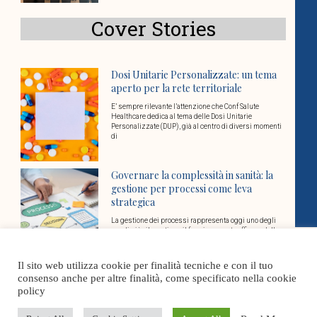
Cover Stories
Dosi Unitarie Personalizzate: un tema
aperto per la rete territoriale
E’ sempre rilevante l’attenzione che Conf Salute
Healthcare dedica al tema delle Dosi Unitarie
Personalizzate (DUP), già al centro di diversi momenti
di
Governare la complessità in sanità: la
gestione per processi come leva
strategica
La gestione dei processi rappresenta oggi uno degli
snodi più rilevanti per il funzionamento efficace delle
organizzazioni sanitarie e socio-sanitarie. Un tema su
Il sito web utilizza cookie per finalità tecniche e con il tuo
Fotovoltaico per la Sanità Privata:
consenso anche per altre finalità, come specificato nella cookie
vantaggi economici e di sostenibilità
policy
Il tema dell’energia sta assumendo un ruolo chiave nel