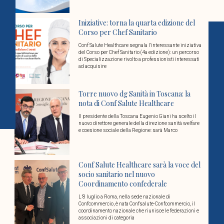
Iniziative: torna la quarta edizione del
Corso per Chef Sanitario
Conf Salute Healthcare segnala l’interessante iniziativa
del Corso per Chef Sanitario (4a edizione): un percorso
di Specializzazione rivolto a professionisti interessati
ad acquisire
Torre nuovo dg Sanità in Toscana: la
nota di Conf Salute Healthcare
Il presidente della Toscana Eugenio Giani ha scelto il
nuovo direttore generale della direzione sanità welfare
e coesione sociale della Regione: sarà Marco
Conf Salute Healthcare sarà la voce del
socio sanitario nel nuovo
Coordinamento confederale
L’8 luglio a Roma, nella sede nazionale di
Confcommercio, è nata Confsalute-Confcommercio, il
coordinamento nazionale che riunisce le federazioni e
associazioni di categoria