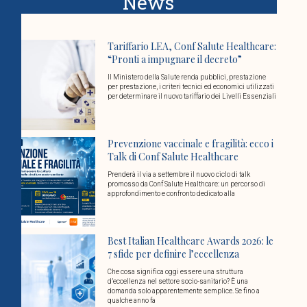
News
Tariffario LEA, Conf Salute Healthcare:
“Pronti a impugnare il decreto”
Il Ministero della Salute renda pubblici, prestazione
per prestazione, i criteri tecnici ed economici utilizzati
per determinare il nuovo tariffario dei Livelli Essenziali
Prevenzione vaccinale e fragilità: ecco i
Talk di Conf Salute Healthcare
Prenderà il via a settembre il nuovo ciclo di talk
promosso da Conf Salute Healthcare: un percorso di
approfondimento e confronto dedicato alla
Best Italian Healthcare Awards 2026: le
7 sfide per definire l’eccellenza
Che cosa significa oggi essere una struttura
d’eccellenza nel settore socio-sanitario? È una
domanda solo apparentemente semplice. Se fino a
qualche anno fa