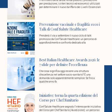
Il Ministero della Salute renda pubblici, prestazione
per prestazione, i criteri tecnici ed economici utilizzati
per determinare il nuovo tariffario dei Livelli Essenziali
Prevenzione vaccinale e fragilità: ecco i
Talk di Conf Salute Healthcare
Prenderà il via a settembre il nuovo ciclo di talk
promosso da Conf Salute Healthcare: un percorso di
approfondimento e confronto dedicato alla
Best Italian Healthcare Awards 2026: le
7 sfide per definire l’eccellenza
Che cosa significa oggi essere una struttura
d’eccellenza nel settore socio-sanitario? È una
domanda solo apparentemente semplice. Se fino a
qualche anno fa
Iniziative: torna la quarta edizione del
Corso per Chef Sanitario
Conf Salute Healthcare segnala l’interessante iniziativa
del Corso per Chef Sanitario (4a edizione): un percorso