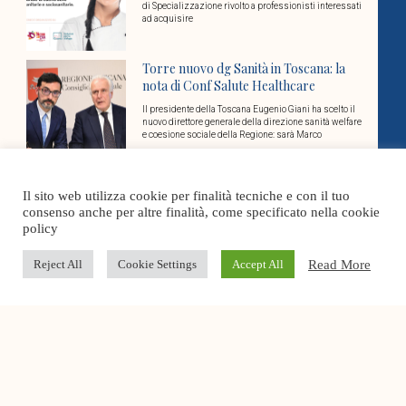
di Specializzazione rivolto a professionisti interessati
ad acquisire
Torre nuovo dg Sanità in Toscana: la
nota di Conf Salute Healthcare
Il presidente della Toscana Eugenio Giani ha scelto il
nuovo direttore generale della direzione sanità welfare
e coesione sociale della Regione: sarà Marco
Il sito web utilizza cookie per finalità tecniche e con il tuo
Conf Salute Healthcare sarà la voce del
consenso anche per altre finalità, come specificato nella cookie
socio sanitario nel nuovo
policy
Coordinamento confederale
L’8 luglio a Roma, nella sede nazionale di
Read More
Reject All
Cookie Settings
Accept All
Confcommercio, è nata Confsalute-Confcommercio, il
coordinamento nazionale che riunisce le federazioni e
associazioni di categoria
Cover Stories
Dosi Unitarie Personalizzate: un tema