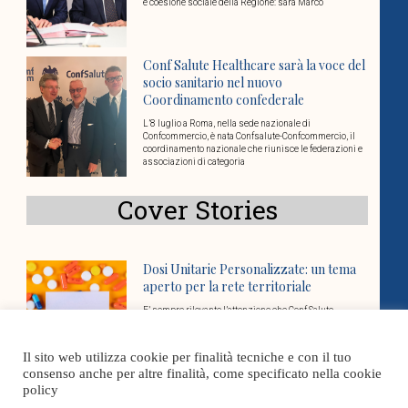
e coesione sociale della Regione: sarà Marco
Conf Salute Healthcare sarà la voce del
socio sanitario nel nuovo
Coordinamento confederale
L’8 luglio a Roma, nella sede nazionale di
Confcommercio, è nata Confsalute-Confcommercio, il
coordinamento nazionale che riunisce le federazioni e
associazioni di categoria
Cover Stories
Dosi Unitarie Personalizzate: un tema
aperto per la rete territoriale
E’ sempre rilevante l’attenzione che Conf Salute
Healthcare dedica al tema delle Dosi Unitarie
Personalizzate (DUP), già al centro di diversi momenti
di
Il sito web utilizza cookie per finalità tecniche e con il tuo
consenso anche per altre finalità, come specificato nella cookie
policy
Governare la complessità in sanità: la