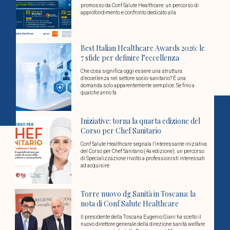
promosso da Conf Salute Healthcare: un percorso di
approfondimento e confronto dedicato alla
Best Italian Healthcare Awards 2026: le
7 sfide per definire l’eccellenza
Che cosa significa oggi essere una struttura
d’eccellenza nel settore socio-sanitario? È una
domanda solo apparentemente semplice. Se fino a
qualche anno fa
Iniziative: torna la quarta edizione del
Corso per Chef Sanitario
Conf Salute Healthcare segnala l’interessante iniziativa
del Corso per Chef Sanitario (4a edizione): un percorso
di Specializzazione rivolto a professionisti interessati
ad acquisire
Torre nuovo dg Sanità in Toscana: la
nota di Conf Salute Healthcare
Il presidente della Toscana Eugenio Giani ha scelto il
nuovo direttore generale della direzione sanità welfare