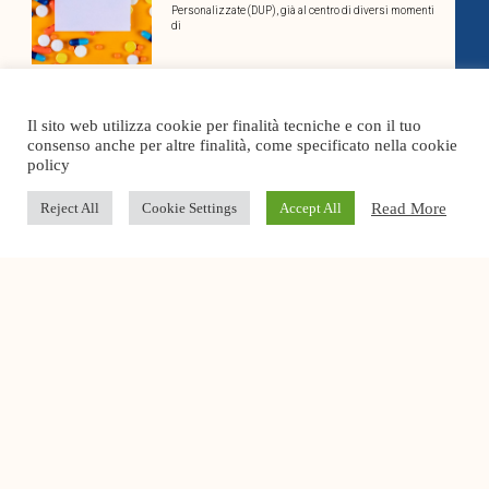
Personalizzate (DUP), già al centro di diversi momenti
di
Governare la complessità in sanità: la
gestione per processi come leva
Il sito web utilizza cookie per finalità tecniche e con il tuo
strategica
consenso anche per altre finalità, come specificato nella cookie
La gestione dei processi rappresenta oggi uno degli
policy
snodi più rilevanti per il funzionamento efficace delle
organizzazioni sanitarie e socio-sanitarie. Un tema su
Read More
Reject All
Cookie Settings
Accept All
Fotovoltaico per la Sanità Privata:
vantaggi economici e di sostenibilità
Il tema dell’energia sta assumendo un ruolo chiave nel
settore della sanità privata: da una parte l’esigenza di
garantire ogni giorno continuità di
Conto Termico 3.0: vantaggi e
opportunità per le strutture sanitarie e
socio sanitarie
Un’opportunità dedicata alla sanità privata e alle
strutture socio-sanitarie. Confcommercio Salute Sanità