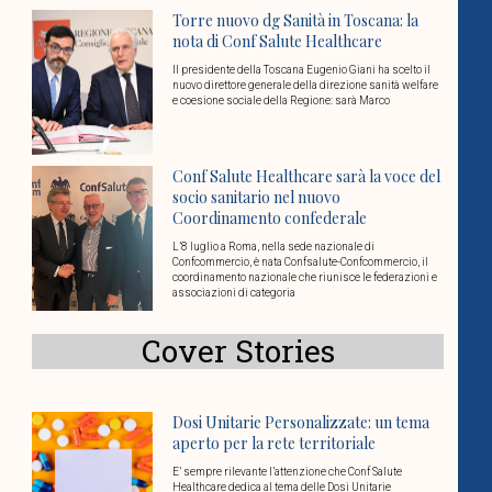
Torre nuovo dg Sanità in Toscana: la
nota di Conf Salute Healthcare
Il presidente della Toscana Eugenio Giani ha scelto il
nuovo direttore generale della direzione sanità welfare
e coesione sociale della Regione: sarà Marco
Conf Salute Healthcare sarà la voce del
socio sanitario nel nuovo
Coordinamento confederale
L’8 luglio a Roma, nella sede nazionale di
Confcommercio, è nata Confsalute-Confcommercio, il
coordinamento nazionale che riunisce le federazioni e
associazioni di categoria
Cover Stories
Dosi Unitarie Personalizzate: un tema
aperto per la rete territoriale
E’ sempre rilevante l’attenzione che Conf Salute
Healthcare dedica al tema delle Dosi Unitarie