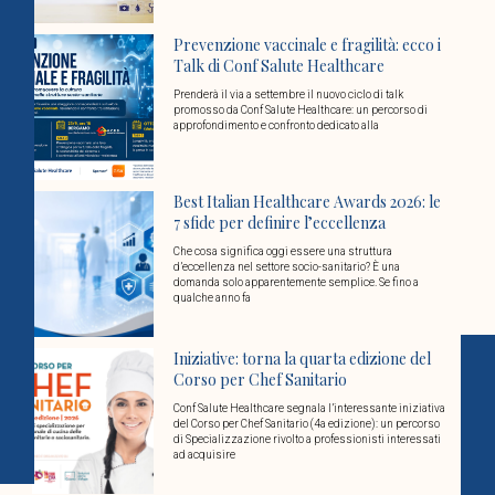
Prevenzione vaccinale e fragilità: ecco i
Talk di Conf Salute Healthcare
Prenderà il via a settembre il nuovo ciclo di talk
promosso da Conf Salute Healthcare: un percorso di
approfondimento e confronto dedicato alla
Best Italian Healthcare Awards 2026: le
7 sfide per definire l’eccellenza
Che cosa significa oggi essere una struttura
d’eccellenza nel settore socio-sanitario? È una
domanda solo apparentemente semplice. Se fino a
qualche anno fa
Iniziative: torna la quarta edizione del
Corso per Chef Sanitario
Conf Salute Healthcare segnala l’interessante iniziativa
del Corso per Chef Sanitario (4a edizione): un percorso
di Specializzazione rivolto a professionisti interessati
ad acquisire