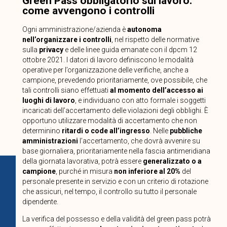
Green Pass obbligatorio sul lavoro:
come avvengono i controlli
Ogni amministrazione/azienda è
autonoma
nell’organizzare i controlli
, nel rispetto delle normative
sulla
privacy
e delle linee guida emanate con il dpcm 12
ottobre 2021. I datori di lavoro definiscono le modalità
operative per l’organizzazione delle verifiche, anche a
campione, prevedendo prioritariamente, ove possibile, che
tali controlli siano effettuati
al momento dell’accesso ai
luoghi di lavoro
, e individuano con atto formale i soggetti
incaricati dell’accertamento delle violazioni degli obblighi. È
opportuno utilizzare modalità di accertamento che non
determinino
ritardi o code all’ingresso
. Nelle
pubbliche
amministrazioni
l’accertamento, che dovrà avvenire su
base giornaliera, prioritariamente nella fascia antimeridiana
della giornata lavorativa, potrà essere
generalizzato o a
campione
, purché in misura
non inferiore al 20%
del
personale presente in servizio e con un criterio di rotazione
che assicuri, nel tempo, il controllo su tutto il personale
dipendente.
La verifica del possesso e della validità del green pass potrà