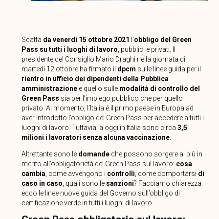
Scatta
da venerdì 15 ottobre 2021
l’
obbligo del Green
Pass su tutti i luoghi di lavoro
, pubblici e privati. Il
presidente del Consiglio Mario Draghi nella giornata di
martedì 12 ottobre ha firmato il
dpcm
sulle linee guida per il
rientro in ufficio dei dipendenti della Pubblica
amministrazione
e quello sulle
modalità di controllo del
Green Pass
sia per l’impiego pubblico che per quello
privato. Al momento, l’Italia è il primo paese in Europa ad
aver introdotto l’obbligo del Green Pass per accedere a tutti i
luoghi di lavoro. Tuttavia, a oggi in Italia sono circa
3,5
milioni i lavoratori senza alcuna vaccinazione
.
Altrettante sono le
domande
che possono sorgere ai più in
merito all’obbligatorietà del Green Pass sul lavoro:
cosa
cambia
, come avvengono i
controlli
, come comportarsi
di
caso in caso
, quali sono le
sanzioni
? Facciamo chiarezza:
ecco le linee nuove guida del Governo sull’obbligo di
certificazione verde in tutti i luoghi di lavoro.