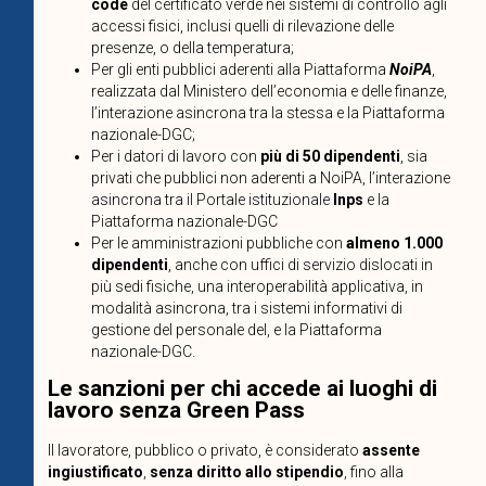
code
del certificato verde nei sistemi di controllo agli
accessi fisici, inclusi quelli di rilevazione delle
presenze, o della temperatura;
Per gli enti pubblici aderenti alla Piattaforma
NoiPA
,
realizzata dal Ministero dell’economia e delle finanze,
l’interazione asincrona tra la stessa e la Piattaforma
nazionale-DGC;
Per i datori di lavoro con
più di 50 dipendenti
, sia
privati che pubblici non aderenti a NoiPA, l’interazione
asincrona tra il Portale istituzionale
Inps
e la
Piattaforma nazionale-DGC
Per le amministrazioni pubbliche con
almeno 1.000
dipendenti
, anche con uffici di servizio dislocati in
più sedi fisiche, una interoperabilità applicativa, in
modalità asincrona, tra i sistemi informativi di
gestione del personale del, e la Piattaforma
nazionale-DGC.
Le sanzioni per chi accede ai luoghi di
lavoro senza Green Pass
Il lavoratore, pubblico o privato, è considerato
assente
ingiustificato
,
senza diritto allo stipendio
, fino alla