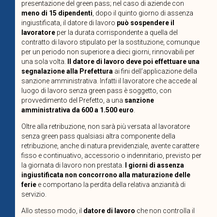
presentazione del green pass; nel caso di aziende con
meno di 15 dipendenti
, dopo il quinto giorno di assenza
ingiustificata, il datore di lavoro
può sospendere il
lavoratore
per la durata corrispondente a quella del
contratto di lavoro stipulato per la sostituzione, comunque
per un periodo non superiore a dieci giorni, rinnovabili per
una sola volta.
Il datore di lavoro deve poi effettuare una
segnalazione alla Prefettura
ai fini dell’applicazione della
sanzione amministrativa. Infatti il lavoratore che accede al
luogo di lavoro senza green pass è soggetto, con
provvedimento del Prefetto, a una
sanzione
amministrativa da 600 a 1.500 euro
.
Oltre alla retribuzione, non sarà più versata al lavoratore
senza green pass qualsiasi altra componente della
retribuzione, anche di natura previdenziale, avente carattere
fisso e continuativo, accessorio o indennitario, previsto per
la giornata di lavoro non prestata.
I giorni di assenza
ingiustificata non concorrono alla maturazione delle
ferie
e comportano la perdita della relativa anzianità di
servizio.
Allo stesso modo, il
datore di lavoro
che non controlla il