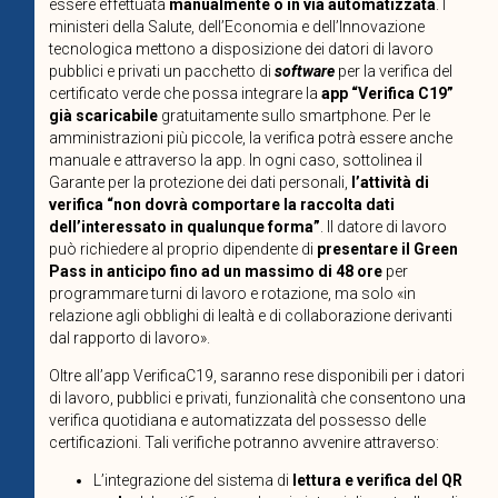
essere effettuata
manualmente o in via automatizzata
. I
ministeri della Salute, dell’Economia e dell’Innovazione
tecnologica mettono a disposizione dei datori di lavoro
pubblici e privati un pacchetto di
software
per la verifica del
certificato verde che possa integrare la
app “Verifica C19”
già scaricabile
gratuitamente sullo smartphone. Per le
amministrazioni più piccole, la verifica potrà essere anche
manuale e attraverso la app. In ogni caso, sottolinea il
Garante per la protezione dei dati personali,
l’attività di
verifica “non dovrà comportare la raccolta dati
dell’interessato in qualunque forma”
. Il datore di lavoro
può richiedere al proprio dipendente di
presentare il Green
Pass in anticipo fino ad un massimo di 48 ore
per
programmare turni di lavoro e rotazione, ma solo «in
relazione agli obblighi di lealtà e di collaborazione derivanti
dal rapporto di lavoro».
Oltre all’app VerificaC19, saranno rese disponibili per i datori
di lavoro, pubblici e privati, funzionalità che consentono una
verifica quotidiana e automatizzata del possesso delle
certificazioni. Tali verifiche potranno avvenire attraverso:
L’integrazione del sistema di
lettura e verifica del QR