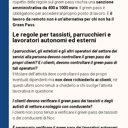
rispetto delle regole sul green pass rischia una
sanzione
amministrativa da 400 a 1000 euro
. Il green pass è
obbligatorio per accedere al proprio posto di lavoro. E
il
lavoro da remoto non è un’alternativa per chi non ha il
Green Pass
.
Le regole per tassisti, parrucchieri e
lavoratori autonomi ed esterni
I parrucchieri, gli estetisti e gli altri operatori del settore dei
servizi alla persona devono controllare il green pass dei
propri clienti? E i clienti, devono controllare il green pass di
tali operatori?
Il titolare dell’attività deve controllare il pass dei propri
eventuali dipendenti ma
non deve richiederlo ai clienti
, né
questi ultimi sono tenuti a chiederlo a chi svolge l’attività
lavorativa in questione.
I clienti devono verificare il green pass dei tassisti o degli
autisti di vetture a noleggio con conducente?
I clienti non sono tenuti a verificare il green pass dei tassisti
o dei conducenti di Ncc.
È necessario verificare il green pass dei lavoratori autonomi