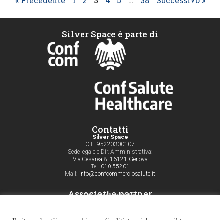
« Precedente
1
2
3
4
5
…
38
Successivo »
Silver Space è parte di
Contatti
Silver Space
C.F.
95220300107
Sede legale e Dir. Amministrativa:
Via Cesarea 8, 16121 Genova
Tel.
010.55201
Mail:
info@confcommerciosalute.it
Associati e partner
Servizi agli associati
Aderisci
Notizie
News